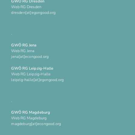
GWÖ RG Dresden
Web RG Dresden
dresden[at]egongood.org
.
GWÖ RG Jena
Web RG Jena
jena[at]econgood.org
GWÖ RG Leipzig-Halle
Web RG Leipzig-Halle
leipzig-halle[at]egongood.org
.
GWÖ RG Magdeburg
Web RG Magdeburg
magdeburg[at]econgood.org