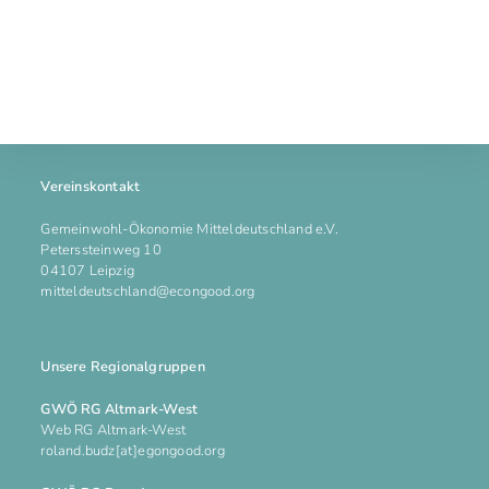
Vereinskontakt
Gemeinwohl-Ökonomie Mitteldeutschland e.V.
Peterssteinweg 10
04107 Leipzig
mitteldeutschland@econgood.org
Unsere Regionalgruppen
GWÖ RG Altmark-West
Web RG Altmark-West
roland.budz[at]egongood.org